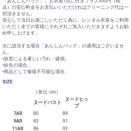
「あんしんパック」。お衣装1点に付きプラス550円（税
込）の安心料金をお支払いいただければクリーニング代は一
切頂きません。
安心して当日お過ごしいただく為に、レンタル衣装をご利用
いただく全ての皆様にそれぞれご加入いただきますようお勧
め申し上げます。
次に該当する場合「あんしんパック」の適用はございませ
ん。
•故意による著しい汚れ・破損。
•紛失の場合。
•商品として修復不可能な場合。
SIZE
（単位: cm）
ヌードヒッ
ヌードバスト
プ
7AR
80
89
9AR
83
91
11AR
86
93