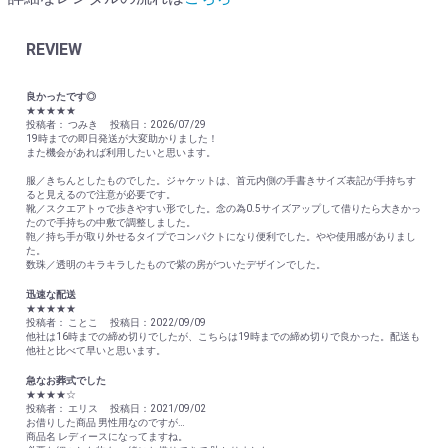
REVIEW
良かったです◎
★★★★★
投稿者： つみき 投稿日：2026/07/29
19時までの即日発送が大変助かりました！
また機会があれば利用したいと思います。
服／きちんとしたものでした。ジャケットは、首元内側の手書きサイズ表記が手持ちす
ると見えるので注意が必要です。
靴／スクエアトゥで歩きやすい形でした。念の為0.5サイズアップして借りたら大きかっ
たので手持ちの中敷で調整しました。
鞄／持ち手が取り外せるタイプでコンパクトになり便利でした。やや使用感がありまし
た。
数珠／透明のキラキラしたもので紫の房がついたデザインでした。
迅速な配送
★★★★★
投稿者： ことこ 投稿日：2022/09/09
他社は16時までの締め切りでしたが、こちらは19時までの締め切りで良かった。配送も
他社と比べて早いと思います。
急なお葬式でした
★★★★☆
投稿者： エリス 投稿日：2021/09/02
お借りした商品 男性用なのですが…
商品名 レディースになってますね。