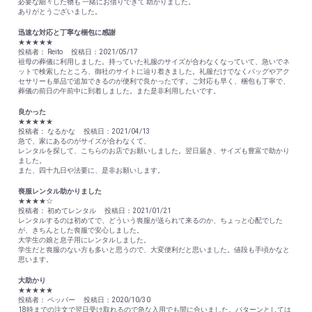
必要な細々した物も 一緒にお借りできて 助かりました。
ありがとうございました。
迅速な対応と丁寧な梱包に感謝
★★★★★
投稿者： Reito 投稿日：2021/05/17
祖母の葬儀に利用しました。持っていた礼服のサイズが合わなくなっていて、急いでネ
ットで検索したところ、御社のサイトに辿り着きました。礼服だけでなくバッグやアク
セサリーも単品で追加できるのが便利で良かったです。ご対応も早く、梱包も丁寧で、
葬儀の前日の午前中に到着しました。また是非利用したいです。
良かった
★★★★★
投稿者： なるかな 投稿日：2021/04/13
急で、家にあるのがサイズが合わなくて、
レンタルを探して、こちらのお店でお願いしました。翌日届き、サイズも豊富で助かり
ました。
また、四十九日や法要に、是非お願いします。
喪服レンタル助かりました
★★★★☆
投稿者： 初めてレンタル 投稿日：2021/01/21
レンタルするのは初めてで、どういう喪服が送られて来るのか、ちょっと心配でした
が、きちんとした喪服で安心しました。
大学生の娘と息子用にレンタルしました。
学生だと喪服のない方も多いと思うので、大変便利だと思いました。値段も手頃かなと
思います。
大助かり
★★★★★
投稿者： ペッパー 投稿日：2020/10/30
18時までの注文で翌日受け取れるので急な入用でも間に合いました。パターンとしては