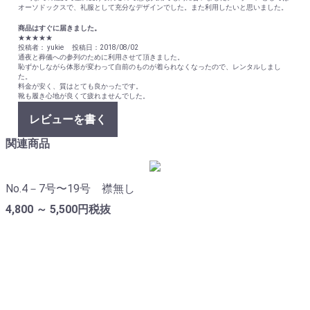
オーソドックスで、礼服として充分なデザインでした。また利用したいと思いました。
商品はすぐに届きました。
★★★★★
投稿者： yukie 投稿日：2018/08/02
通夜と葬儀への参列のために利用させて頂きました。
恥ずかしながら体形が変わって自前のものが着られなくなったので、レンタルしまし
た。
料金が安く、質はとても良かったです。
靴も履き心地が良くて疲れませんでした。
レビューを書く
関連商品
No.4－7号〜19号 襟無し
4,800 ～ 5,500円
税抜