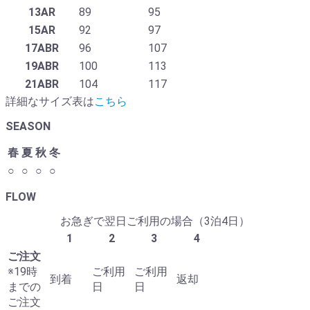
13AR
89
95
15AR
92
97
17ABR
96
107
19ABR
100
113
21ABR
104
117
詳細なサイズ表は
こちら
SEASON
春
夏
秋
冬
○
○
○
○
FLOW
お急ぎで翌日ご利用の場合（3泊4日）
1
2
3
4
ご注文
※19時
ご利用
ご利用
到着
返却
までの
日
日
ご注文