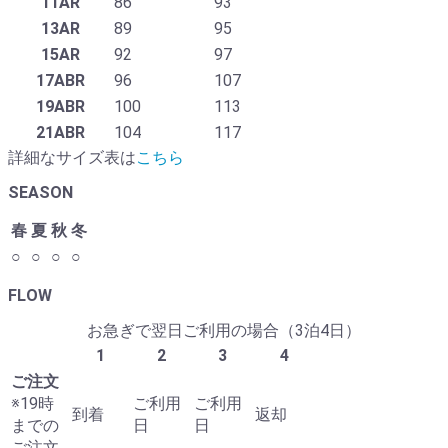
11AR
86
93
13AR
89
95
15AR
92
97
17ABR
96
107
19ABR
100
113
21ABR
104
117
詳細なサイズ表は
こちら
SEASON
春
夏
秋
冬
○
○
○
○
FLOW
お急ぎで翌日ご利用の場合（3泊4日）
1
2
3
4
ご注文
※19時
ご利用
ご利用
到着
返却
までの
日
日
ご注文