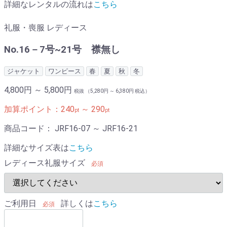
詳細なレンタルの流れは
こちら
礼服・喪服 レディース
No.16－7号~21号 襟無し
ジャケット
ワンピース
春
夏
秋
冬
4,800円 ～ 5,800円
税抜 （
5,280円 ～ 6,380円
税込）
加算ポイント：
240
～
290
pt
pt
商品コード：
JRF16-07 ～ JRF16-21
詳細なサイズ表は
こちら
レディース礼服サイズ
必須
ご利用日
詳しくは
こちら
必須